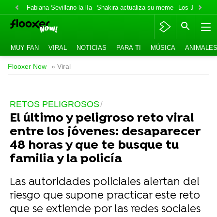
Fabiana Sevillano la lía
Shakira actualiza su meme
Los Jonas va
MUY FAN
VIRAL
NOTICIAS
PARA TI
MÚSICA
ANIMALE
Flooxer Now
» Viral
RETOS PELIGROSOS
El último y peligroso reto viral
entre los jóvenes: desaparecer
48 horas y que te busque tu
familia y la policía
Las autoridades policiales alertan del
riesgo que supone practicar este reto
que se extiende por las redes sociales