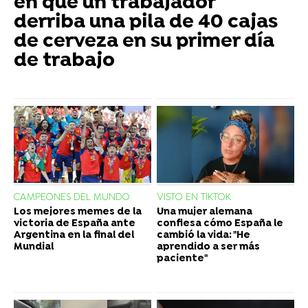
en que un trabajador
derriba una pila de 40 cajas
de cerveza en su primer día
de trabajo
CAMPEONES DEL MUNDO
VISTO EN TIKTOK
Los mejores memes de la
Una mujer alemana
victoria de España ante
confiesa cómo España le
Argentina en la final del
cambió la vida: "He
Mundial
aprendido a ser más
paciente"