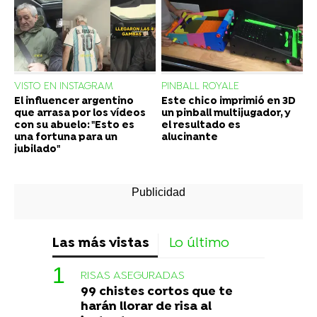
VISTO EN INSTAGRAM
PINBALL ROYALE
El influencer argentino
Este chico imprimió en 3D
que arrasa por los vídeos
un pinball multijugador, y
con su abuelo: "Esto es
el resultado es
una fortuna para un
alucinante
jubilado"
Las más vistas
Lo último
RISAS ASEGURADAS
99 chistes cortos que te
harán llorar de risa al