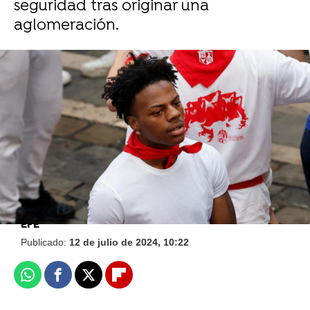
seguridad tras originar una
aglomeración.
Foto: EFE
IShowSpeed y el mago viral de TikTok
protagonizan un encuentro surrealista en
Polonia
EFE
Publicado:
12 de julio de 2024, 10:22
Whatsapp
Facebook
X
Flipboard