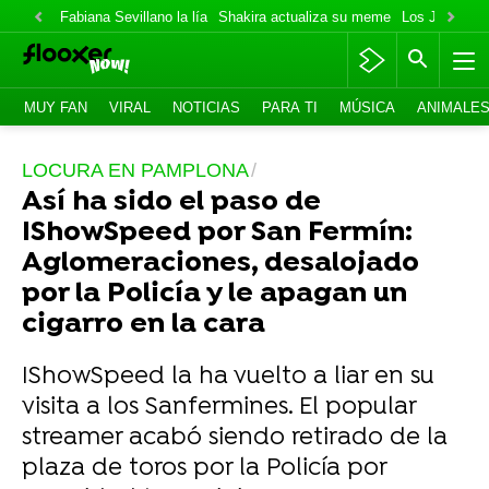
Fabiana Sevillano la lía
Shakira actualiza su meme
Los Jonas va
MUY FAN
VIRAL
NOTICIAS
PARA TI
MÚSICA
ANIMALE
LOCURA EN PAMPLONA
Así ha sido el paso de
IShowSpeed por San Fermín:
Aglomeraciones, desalojado
por la Policía y le apagan un
cigarro en la cara
IShowSpeed la ha vuelto a liar en su
visita a los Sanfermines. El popular
streamer acabó siendo retirado de la
plaza de toros por la Policía por