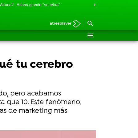
 Aitana?
Ariana grande "se retira"
qué tu cerebro
ado, pero acabamos
ta que 10. Este fenómeno,
ntas de marketing más