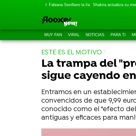
Fabiana Sevillano la lía
Shakira actualiza su m
MUY FAN
VIRAL
NOTICIAS
PARA TI
M
ESTE ES EL MOTIVO
La trampa del "pr
sigue cayendo en
Entramos en un establecimie
convencidos de que 9,99 euro
conocido como el "efecto del 
antiguas y eficaces para mani