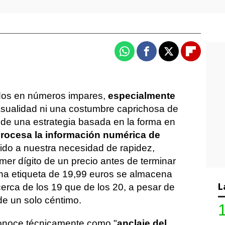
Whatsapp
Facebook
X
Flipboa
ados en números impares,
especialmente
asualidad ni una costumbre caprichosa de
 de una estrategia basada en la forma en
rocesa la información numérica de
ido a nuestra necesidad de rapidez,
imer dígito de un precio antes de terminar
, una etiqueta de 19,99 euros se almacena
L
rca de los 19 que de los 20, a pesar de
 de un solo céntimo.
conoce técnicamente como "
anclaje del