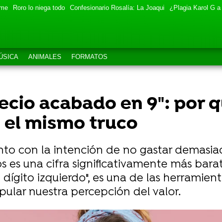
eme
Roro lo niega todo
Confesionario Rosalía: La Joaqui
¿Plagia Karol G a
ÚSICA
ANIMALES
FORMATOS
ecio acabado en 9": por 
 el mismo truco
nto con la intención de no gastar demasi
s es una cifra significativamente más bara
dígito izquierdo", es una de las herramie
pular nuestra percepción del valor.