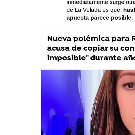
inmediatamente surge otra
de La Velada es que,
hast
apuesta parece posible
.
Nueva polémica para R
acusa de copiar su con
imposible" durante añ
Bad Bunny
Ibai Llanos
Velad