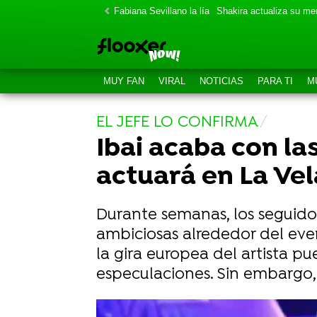
Fabiana Sevillano la lía
Shakira actualiza su m
MUY FAN
VIRAL
NOTICIAS
PARA TI
M
EL JEFE LO CONFIRMA
Ibai acaba con la
actuará en La Vel
Durante semanas, los seguido
ambiciosas alrededor del eve
la gira europea del artista p
especulaciones. Sin embargo, 