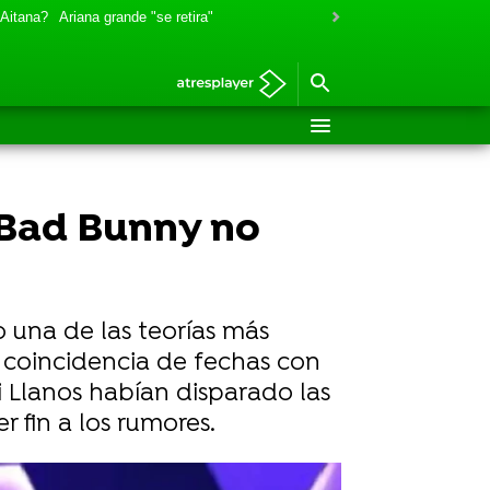
 Aitana?
Ariana grande "se retira"
e Bad Bunny no
 una de las teorías más
 coincidencia de fechas con
ai Llanos habían disparado las
 fin a los rumores.