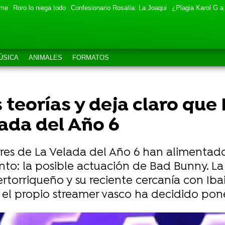
eme
Roro lo niega todo
Confesionario Rosalía: La Joaqui
¿Plagia Karol G a
ÚSICA
ANIMALES
FORMATOS
s teorías y deja claro qu
ada del Año 6
res de La Velada del Año 6 han alimentado
nto: la posible actuación de Bad Bunny. La
uertorriqueño y su reciente cercanía con Ib
el propio streamer vasco ha decidido poner