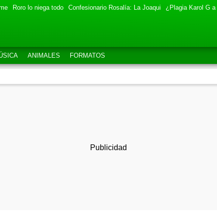
eme
Roro lo niega todo
Confesionario Rosalía: La Joaqui
¿Plagia Karol G a
ÚSICA
ANIMALES
FORMATOS