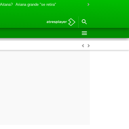
 Aitana?
Ariana grande "se retira"
Anterior
Siguiente